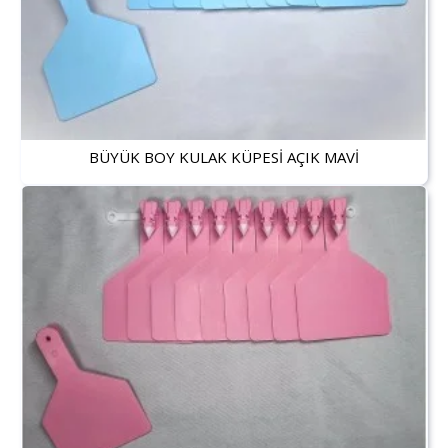
BÜYÜK BOY KULAK KÜPESİ AÇIK MAVİ