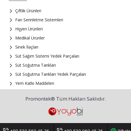
Çiftlik Ürünleri
Fan Serinletme Sistemleri
Hijyen Ürünleri
Medikal Ürünler
Sinek İlaçları
Süt Sağım Sistemi Yedek Parçaları
Süt Soğutma Tankları
Süt Soğutma Tankları Yedek Parçaları
Yem Katkı Maddeleri
Promontek® Tüm Hakları Saklıdır.
+90 530 560 45 26
+90 530 060 45 26
Whats