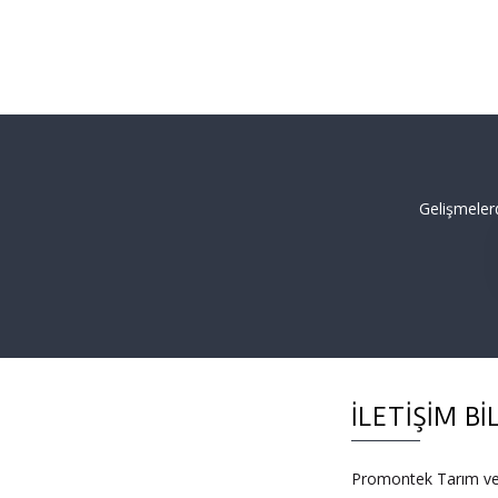
Gelişmeler
İLETIŞIM BI
Promontek Tarım ve H